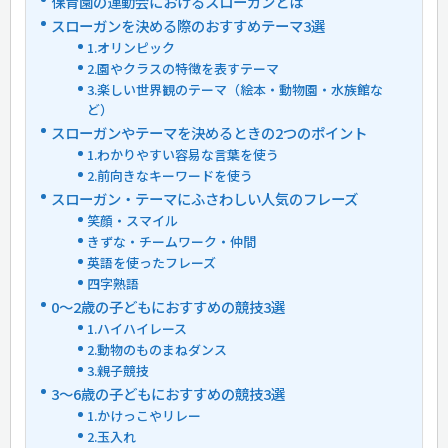
保育園の運動会におけるスローガンとは
スローガンを決める際のおすすめテーマ3選
1.オリンピック
2.園やクラスの特徴を表すテーマ
3.楽しい世界観のテーマ（絵本・動物園・水族館な
ど）
スローガンやテーマを決めるときの2つのポイント
1.わかりやすい容易な言葉を使う
2.前向きなキーワードを使う
スローガン・テーマにふさわしい人気のフレーズ
笑顔・スマイル
きずな・チームワーク・仲間
英語を使ったフレーズ
四字熟語
0〜2歳の子どもにおすすめの競技3選
1.ハイハイレース
2.動物のものまねダンス
3.親子競技
3〜6歳の子どもにおすすめの競技3選
1.かけっこやリレー
2.玉入れ