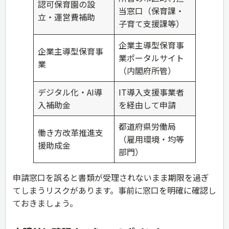
認可保育園の設
当窓口（保育課・
立・運営費補助
子育て支援課等）
企業主導型保育事
企業主導型保育事
業ポータルサイト
業
（内閣府所管）
デジタル化・AI導
IT導入支援事業者
入補助金
を経由して申請
都道府県労働局
働き方改革推進支
（雇用環境・均等
援助成金
部門）
申請窓口を誤ると書類が受理されないまま期限を過ぎ
てしまうリスクがあります。事前に窓口を明確に確認し
ておきましょう。