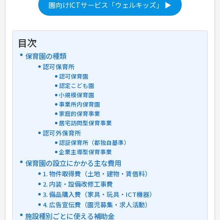
園向けICTサービス「ウェルキッズ」 ▶
目次
保育園の種類
認可保育所
認可保育園
認定こども園
小規模保育園
事業所内保育園
家庭的保育事業
居宅訪問型保育事業
認可外保育所
認証保育所（都独自基準）
企業主導型保育事業
保育園の設立にかかる主な費用
1. 物件取得費（土地・建物・賃借料）
2. 内装・設備改修工事費
3. 備品購入費（家具・玩具・ICT機器）
4. 広告宣伝費（園児募集・求人活動）
施設種別ごとに使える補助金