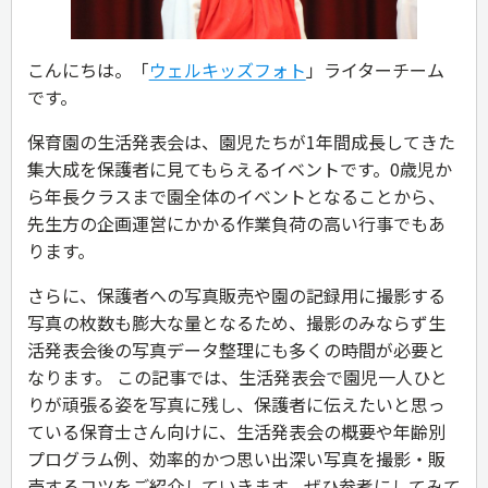
こんにちは。「
ウェルキッズフォト
」ライターチーム
です。
保育園の生活発表会は、園児たちが1年間成長してきた
集大成を保護者に見てもらえるイベントです。0歳児か
ら年長クラスまで園全体のイベントとなることから、
先生方の企画運営にかかる作業負荷の高い行事でもあ
ります。
さらに、保護者への写真販売や園の記録用に撮影する
写真の枚数も膨大な量となるため、撮影のみならず生
活発表会後の写真データ整理にも多くの時間が必要と
なります。 この記事では、生活発表会で園児一人ひと
りが頑張る姿を写真に残し、保護者に伝えたいと思っ
ている保育士さん向けに、生活発表会の概要や年齢別
プログラム例、効率的かつ思い出深い写真を撮影・販
売するコツをご紹介していきます。ぜひ参考にしてみて