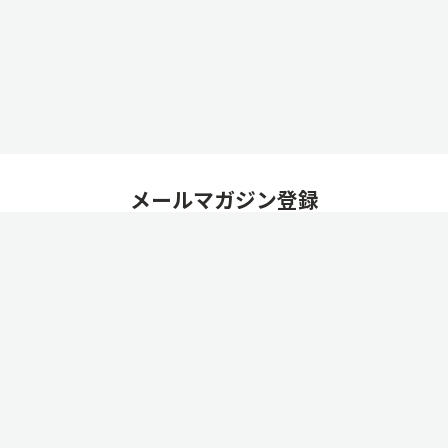
メールマガジン登録
最新の保育ニュースやWEL-KIDSご利用園インタビューな
ど、
新着記事をご案内いたします。
「
個人情報の取扱いについて
」をお読み頂き、ご同意の上、「登
録する」をクリックしてください。