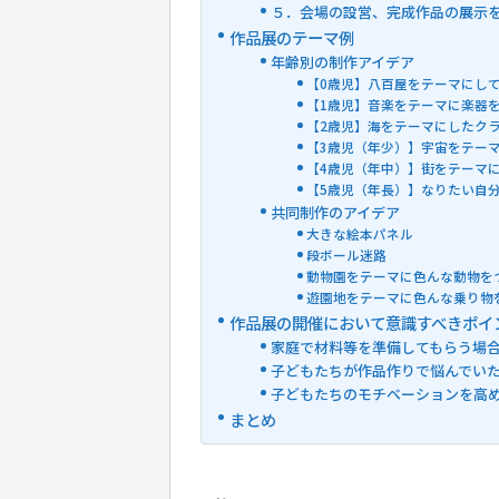
５．会場の設営、完成作品の展示
作品展のテーマ例
年齢別の制作アイデア
【0歳児】八百屋をテーマにし
【1歳児】音楽をテーマに楽器
【2歳児】海をテーマにしたク
【3歳児（年少）】宇宙をテー
【4歳児（年中）】街をテーマ
【5歳児（年長）】なりたい自
共同制作のアイデア
大きな絵本パネル
段ボール迷路
動物園をテーマに色んな動物を
遊園地をテーマに色んな乗り物
作品展の開催において意識すべきポイ
家庭で材料等を準備してもらう場
子どもたちが作品作りで悩んでい
子どもたちのモチベーションを高
まとめ