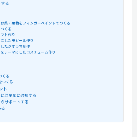
をする
て野菜・果物をフィンガーペイントでつくる
をつくる
ラフト作り
マにしたモビール作り
にしたジオラマ制作
分をテーマにしたコスチューム作り
つくる
をつくる
ント
合には早めに通知する
たらサポートする
める