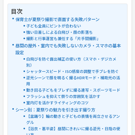
目次
保育士が夏祭り撮影で直面する失敗パターン
子ども全員にピントが合わない
強い日差しによる白飛び・顔の影落ち
撮影と行事運営も兼任する「片手間撮影」
昼間の屋外・室内でも失敗しないカメラ・スマホの基本
設定
白飛びを防ぐ露出補正の使い方（スマホ・デジカメ
別）
シャッタースピード・ISO感度の調整で手ブレを防ぐ
逆光シーンで顔を明るく撮るHDRモード・補助光の活
用
動き回る子どもをブレずに撮る連写・スポーツモード
フラッシュを抑えて祭りの雰囲気を活かす
室内灯を活かすライティングのコツ
シーン別：夏祭りの魅力を引き出す撮り方
【盆踊り】輪の動きと子どもの表情を両立させるアン
グル
【浴衣・甚平姿】昼間にきれいに撮る逆光・日陰の使
い方