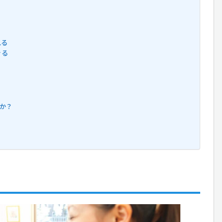
れる
きる
んか？