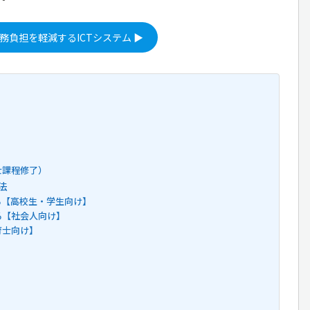
務負担を軽減するICTシステム ▶
）
士課程修了）
法
る【高校生・学生向け】
る【社会人向け】
育士向け】