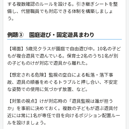
する複数確認のルールを設ける。引き継ぎシートを整
備し、代替職員でも対応できる体制を構築しましょ
う。
例題③ 園庭遊び・固定遊具まわり
【場面】5歳児クラスが園庭で自由遊び中。10名の子ど
もが複合遊具で遊んでいる。保育士2名のうち1名が別
の子どものけが対応で遊具から離れた。
【想定される危険】監視の空白による転落・落下事
故、遊具の順番をめぐるトラブルと押し合い、不安定
な姿勢での使用に気づかず放置、など。
【対策の視点】けが対応時の「遊具監視は誰が担う
か」を事前に決めておく。複数の子どもが遊ぶ遊具付
近には常に1名が専任で目を向けるポジション配置ルー
ルを設けましょう。