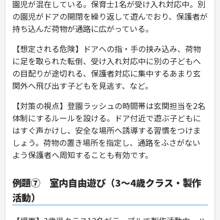
園児が混在している。保育士1名が受け入れ対応中。別
の園児がドアの開閉を繰り返して遊んでおり、保護者が
持ち込んだ荷物が通路に広がっている。
【想定される危険】ドアへの指・手の挟み込み、荷物
に足を取られた転倒、受け入れ対応中に別の子どもへ
の目配りが途切れる、保護者対応に集中するあまり玄
関外へ飛び出す子どもを見逃す、など。
【対策の視点】登園ラッシュの時間帯は玄関担当を2名
体制にするルールを設ける。ドア付近で遊ぶ子どもに
はすぐ声かけし、安全な場所へ誘導する習慣をつけま
しょう。荷物の置き場所を指定し、通路をふさがない
よう保護者へ周知することも有効です。
例題⑦ 室内自由遊び（3〜4歳クラス・製作
活動）