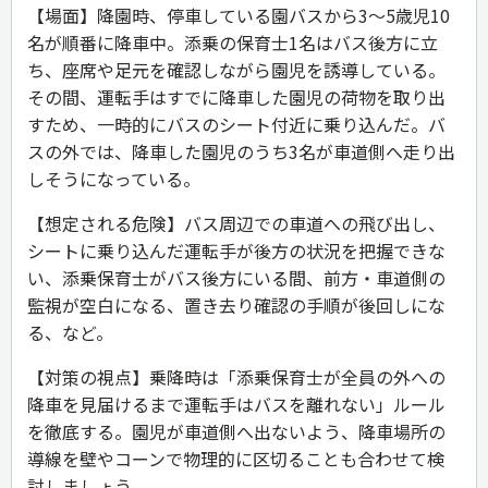
【場面】降園時、停車している園バスから3〜5歳児10
名が順番に降車中。添乗の保育士1名はバス後方に立
ち、座席や足元を確認しながら園児を誘導している。
その間、運転手はすでに降車した園児の荷物を取り出
すため、一時的にバスのシート付近に乗り込んだ。バ
スの外では、降車した園児のうち3名が車道側へ走り出
しそうになっている。
【想定される危険】バス周辺での車道への飛び出し、
シートに乗り込んだ運転手が後方の状況を把握できな
い、添乗保育士がバス後方にいる間、前方・車道側の
監視が空白になる、置き去り確認の手順が後回しにな
る、など。
【対策の視点】乗降時は「添乗保育士が全員の外への
降車を見届けるまで運転手はバスを離れない」ルール
を徹底する。園児が車道側へ出ないよう、降車場所の
導線を壁やコーンで物理的に区切ることも合わせて検
討しましょう。