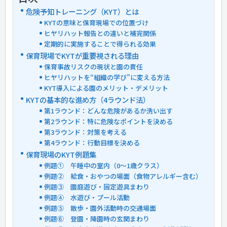
危険予知トレーニング（KYT）とは
KYTの意味と保育現場での位置づけ
ヒヤリハット報告との違いと補完関係
定期的に実施することで得られる効果
保育現場でKYTが重要視される理由
保育事故リスクの現状と園の責任
ヒヤリハットを“組織の学び”に変える方法
KYT導入による園のメリット・デメリット
KYTの基本的な進め方（4ラウンド法）
第1ラウンド：どんな危険があるか洗い出す
第2ラウンド：特に危険なポイントを決める
第3ラウンド：対策を考える
第4ラウンド：行動目標を決める
保育現場のKYT例題集
例題① 午睡中の室内（0〜1歳クラス）
例題② 給食・おやつの場面（食物アレルギー含む）
例題③ 園庭遊び・固定遊具まわり
例題④ 水遊び・プール活動
例題⑤ 散歩・園外活動時の交通場面
例題⑥ 登園・降園時の玄関まわり