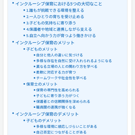
インクルーシブ保育における5つの大切なこと
1.誰もが挑戦できる環境を整える
2.一人ひとりの育ちを受け止める
3.子どもの気持ちに寄り添う
4.保護者や地域と連携しながら支える
5.自立へ向かう力が育つよう働きかける
インクルーシブ保育のメリット
子どものメリット
自分と他人の違いに気づける
多様な存在を自然に受け入れられるようになる
異なる立場の人との関わり方を学べる
柔軟に対応する力が育つ
チームワークや社会性を学べる
保育士のメリット
保育の専門性を高められる
子どもに寄り添う力がつく
保護者との信頼関係を深められる
職員間の連携が強くなる
インクルーシブ保育のデメリット
子どものデメリット
多様な環境に順応しづらいことがある
自己否定につながることがある