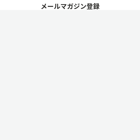
メールマガジン登録
最新の保育ニュースやWEL-KIDSご利用園インタビューな
ど、
新着記事をご案内いたします。
「
個人情報の取扱いについて
」をお読み頂き、ご同意の上、「登
録する」をクリックしてください。
「個人情報の取扱いについて」に同意する。
登録する