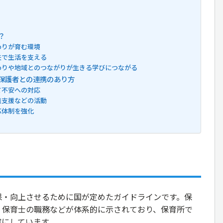
？
わりが育む環境
夫で生活を支える
わりや地域とのつながりが生きる学びにつながる
保護者との連携のあり方
て不安への対応
談支援などの活動
応体制を強化
保・向上させるために国が定めたガイドラインです。保
、保育士の職務などが体系的に示されており、保育所で
確にしています。