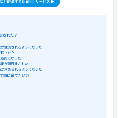
負担軽減する保育ICTサービス ▶
定された？
要性が強調されるようになった
整理された
実践的になった
協働が明確化された
整備が求められるようになった
就学前に育てたい力