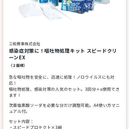
三和商事株式会社
感染症対策に！嘔吐物処理キット スピードクリ
ーンEX
（２園様）
急な嘔吐物を安全に、迅速に処理！ノロウイルスにも対
応！
嘔吐物処理、感染対策の人気のセット。3回分＋α使用でき
ます！
次亜塩素酸ソーダを必要な分だけ調整可能。A4使い方マニ
ュアル付。
セット内容：
・スピードプロテクト×3組